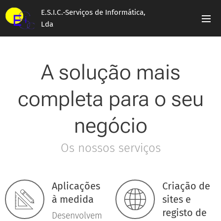
E.S.I.C.-Serviços de Informática,
Lda
A solução mais
completa para o seu
negócio
Os nossos serviços
Aplicações
Criação de
à medida
sites e
registo de
Desenvolvem