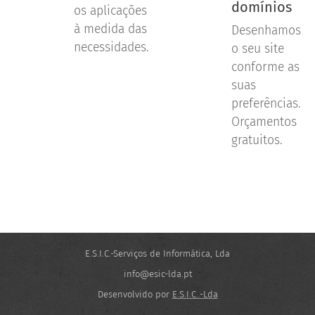
domínios
os aplicações
à medida das
Desenhamos
necessidades.
o seu site
conforme as
suas
preferências.
Orçamentos
gratuitos.
E.S.I.C.-Serviços de Informática, Lda
info@esic-lda.pt
Desenvolvido por
E.S.I.C..-Lda